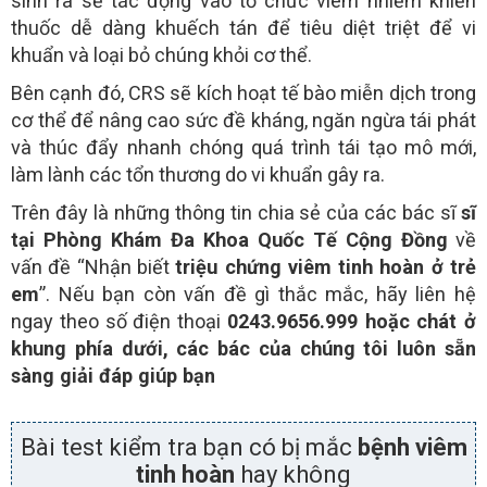
sinh ra sẽ tác động vào tổ chức viêm nhiễm khiến
thuốc dễ dàng khuếch tán để tiêu diệt triệt để vi
khuẩn và loại bỏ chúng khỏi cơ thể.
Bên cạnh đó, CRS sẽ kích hoạt tế bào miễn dịch trong
cơ thể để nâng cao sức đề kháng, ngăn ngừa tái phát
và thúc đẩy nhanh chóng quá trình tái tạo mô mới,
làm lành các tổn thương do vi khuẩn gây ra.
Trên đây là những thông tin chia sẻ của các bác sĩ
sĩ
tại Phòng Khám Đa Khoa Quốc Tế Cộng Đồng
về
vấn đề “Nhận biết
triệu chứng viêm tinh hoàn ở trẻ
em
”. Nếu bạn còn vấn đề gì thắc mắc, hãy liên hệ
ngay theo số điện thoại
0243.9656.999 hoặc chát ở
khung phía dưới
, các bác
của chúng tôi
luôn sẵn
sàng giải đáp giúp bạn
Bài test kiểm tra bạn có bị mắc
bệnh viêm
tinh hoàn
hay không