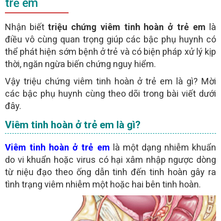
trẻ em
Nhận biết
triệu chứng viêm tinh hoàn ở trẻ em
là
x
điều vô cùng quan trọng giúp các bậc phụ huynh có
ĐỂ TRÁNH PHÁT SINH CHI PHÍ GÓI CƯỚC ĐIỆN THOẠI
CHÚ Ý:
thể phát hiện sớm bệnh ở trẻ và có biện pháp xử lý kịp
TRONG SUỐT QUÁ TRÌNH TƯ VẤN CHO NGƯỜI BỆNH.
thời, ngăn ngừa biến chứng nguy hiểm.
- Người bệnh nên để lại
vào khung chát, các
SỐ ĐIỆN THOẠI
sẽ gọi điện trực tiếp để
cho bạn
BÁC SĨ
TƯ VẤN MIỄN PHÍ
Vậy triệu chứng viêm tinh hoàn ở trẻ em là gì? Mời
- Người bệnh nên chát với
qua khung chát trực
BÁC SĨ
các bậc phụ huynh cùng theo dõi trong bài viết dưới
tuyến để
không tốn chi phí điện thoại
đây.
Viêm tinh hoàn ở trẻ em là gì?
GỬI
Viêm tinh hoàn ở trẻ em
là một dạng nhiễm khuẩn
(miễn phí)
TƯ VẤN TRỰC TUYẾN ONLINE
do vi khuẩn hoặc virus có hại xâm nhập ngược dòng
từ niệu đạo theo ống dẫn tinh đến tinh hoàn gây ra
tình trạng viêm nhiễm một hoặc hai bên tinh hoàn.