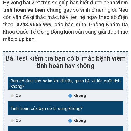
Hy vọng bài viết trên sẽ giúp bạn biết được bệnh
viem
tinh hoan va bien chung
gây vô sinh ở nam giới. Nếu
còn vấn đề gì thắc mắc, hãy liên hệ ngay theo số điện
thoại
0243.9656.999
, các bác sĩ tại Phòng Khám Đa
Khoa Quốc Tế Cộng Đồng luôn sẵn sàng giải đáp thắc
mắc giúp bạn.
Bài test kiểm tra bạn có bị mắc
bệnh viêm
tinh hoàn
hay không
Bạn có đau tinh hoàn khi đi tiểu, quan hệ và lúc xuất tinh
không?
Có
Không
Tinh hoàn của bạn có bị sưng không?
Có
Không