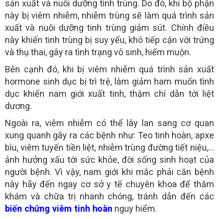
sản xuất và nuôi dưỡng tinh trùng. Do đó, khi bộ phận
này bị viêm nhiễm, nhiễm trùng sẽ làm quá trình sản
xuất và nuôi dưỡng tinh trùng giảm sút. Chính điều
này khiến tinh trùng bị suy yếu, khó tiếp cận với trứng
và thụ thai, gây ra tình trạng vô sinh, hiếm muộn.
Bên cạnh đó, khi bị viêm nhiễm quá trình sản xuất
hormone sinh dục bị trì trệ, làm giảm ham muốn tình
dục khiến nam giới xuất tinh, thậm chí dẫn tới liệt
dương.
Ngoài ra, viêm nhiễm có thể lây lan sang cơ quan
xung quanh gây ra các bệnh như: Teo tinh hoàn, apxe
bìu, viêm tuyến tiền liệt, nhiễm trùng đường tiết niệu,…
ảnh hưởng xấu tới sức khỏe, đời sống sinh hoạt của
người bệnh. Vì vậy, nam giới khi mắc phải căn bệnh
này hãy đến ngay cơ sở y tế chuyên khoa để thăm
khám và chữa trị nhanh chóng, tránh dẫn đến các
biến chứng viêm tinh hoàn
nguy hiểm.