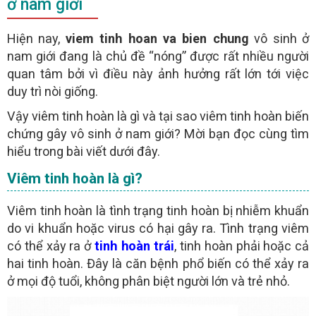
ở nam giới
x
Hiện nay,
viem tinh hoan va bien chung
vô sinh ở
ĐỂ TRÁNH PHÁT SINH CHI PHÍ GÓI CƯỚC ĐIỆN THOẠI
CHÚ Ý:
nam giới đang là chủ đề “nóng” được rất nhiều người
TRONG SUỐT QUÁ TRÌNH TƯ VẤN CHO NGƯỜI BỆNH.
quan tâm bởi vì điều này ảnh hưởng rất lớn tới việc
- Người bệnh nên để lại
vào khung chát, các
SỐ ĐIỆN THOẠI
sẽ gọi điện trực tiếp để
cho bạn
duy trì nòi giống.
BÁC SĨ
TƯ VẤN MIỄN PHÍ
- Người bệnh nên chát với
qua khung chát trực
BÁC SĨ
Vậy viêm tinh hoàn là gì và tại sao viêm tinh hoàn biến
tuyến để
không tốn chi phí điện thoại
chứng gây vô sinh ở nam giới? Mời bạn đọc cùng tìm
hiểu trong bài viết dưới đây.
GỬI
Viêm tinh hoàn là gì?
(miễn phí)
TƯ VẤN TRỰC TUYẾN ONLINE
Viêm tinh hoàn là tình trạng tinh hoàn bị nhiễm khuẩn
do vi khuẩn hoặc virus có hại gây ra. Tình trạng viêm
có thể xảy ra ở
tinh hoàn trái
, tinh hoàn phải hoặc cả
hai tinh hoàn. Đây là căn bệnh phổ biến có thể xảy ra
ở mọi độ tuổi, không phân biệt người lớn và trẻ nhỏ.