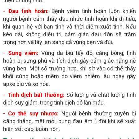
triệu chứng như:
- Đau tinh hoàn:
Bệnh viêm tinh hoàn luôn khiến
người bệnh cảm thấy đau nhức tinh hoàn khi đi tiểu,
khi quan hệ với bạn tình và thời điểm xuất tinh. Nếu
kéo dài, không điều trị, cảm giác đau đớn sẽ trầm
trọng hơn và lây lan sang cả vùng bẹn và đùi.
- Sưng viêm:
Vùng da bìu tấy đỏ, căng bóng, tinh
hoàn bị sưng phù và tích dịch gây cảm giác nặng nề
vùng bẹn. Một số trường hợp, khi sờ vào có thể thấy
khối cứng hoặc mềm do viêm nhiễm lâu ngày gây
apxe bìu và xơ hóa.
- Tinh dịch bất thường:
Số lượng và chất lượng tinh
dịch suy giảm, trong tinh dịch có lẫn máu.
- Cơ thể suy nhược:
Người bệnh thường xuyên bị
căng thẳng, mệt mỏi, bụng đau âm ỉ, đôi khi sẽ xuất
hiện sốt cao, buồn nôn.