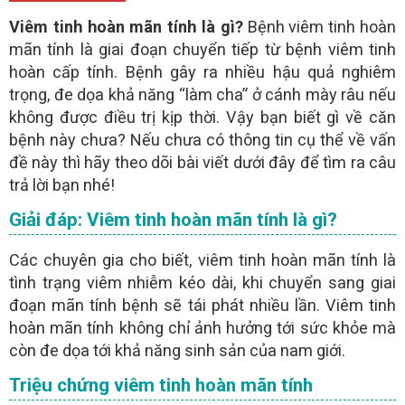
sẽ gọi điện trực tiếp để
cho bạn
BÁC SĨ
TƯ VẤN MIỄN PHÍ
- Người bệnh nên chát với
qua khung chát trực
Viêm tinh hoàn mãn tính là gì?
Bệnh viêm tinh hoàn
BÁC SĨ
tuyến để
không tốn chi phí điện thoại
mãn tính là giai đoạn chuyển tiếp từ bệnh viêm tinh
hoàn cấp tính. Bệnh gây ra nhiều hậu quả nghiêm
GỬI
trọng, đe dọa khả năng “làm cha” ở cánh mày râu nếu
không được điều trị kịp thời. Vậy bạn biết gì về căn
bệnh này chưa? Nếu chưa có thông tin cụ thể về vấn
(miễn phí)
TƯ VẤN TRỰC TUYẾN ONLINE
đề này thì hãy theo dõi bài viết dưới đây để tìm ra câu
trả lời bạn nhé!
Giải đáp: Viêm tinh hoàn mãn tính là gì?
Các chuyên gia cho biết, viêm tinh hoàn mãn tính là
tình trạng viêm nhiễm kéo dài, khi chuyển sang giai
đoạn mãn tính bệnh sẽ tái phát nhiều lần. Viêm tinh
hoàn mãn tính không chỉ ảnh hưởng tới sức khỏe mà
còn đe dọa tới khả năng sinh sản của nam giới.
Triệu chứng viêm tinh hoàn mãn tính