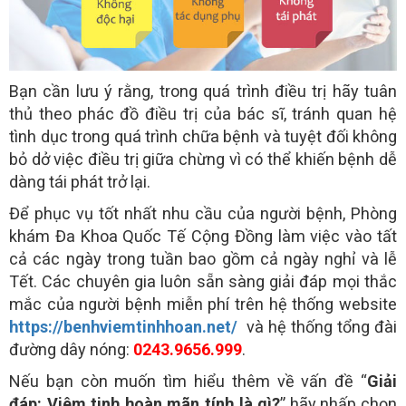
Bạn cần lưu ý rằng, trong quá trình điều trị hãy tuân
thủ theo phác đồ điều trị của bác sĩ, tránh quan hệ
tình dục trong quá trình chữa bệnh và tuyệt đối không
bỏ dở việc điều trị giữa chừng vì có thể khiến bệnh dễ
dàng tái phát trở lại.
Để phục vụ tốt nhất nhu cầu của người bệnh, Phòng
khám Đa Khoa Quốc Tế Cộng Đồng làm việc vào tất
cả các ngày trong tuần bao gồm cả ngày nghỉ và lễ
Tết. Các chuyên gia luôn sẵn sàng giải đáp mọi thắc
mắc của người bệnh miễn phí trên hệ thống website
https://benhviemtinhhoan.net/
và hệ thống tổng đài
đường dây nóng:
0243.9656.999
.
Nếu bạn còn muốn tìm hiểu thêm về vấn đề “
Giải
đáp: Viêm tinh hoàn mãn tính là gì?
” hãy nhấp chọn