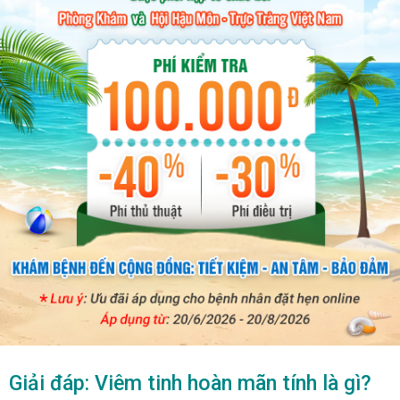
x
ĐỂ TRÁNH PHÁT SINH CHI PHÍ GÓI CƯỚC ĐIỆN THOẠI
CHÚ Ý:
TRONG SUỐT QUÁ TRÌNH TƯ VẤN CHO NGƯỜI BỆNH.
Giải đáp: Viêm tinh hoàn mãn tính là gì?
- Người bệnh nên để lại
vào khung chát, các
SỐ ĐIỆN THOẠI