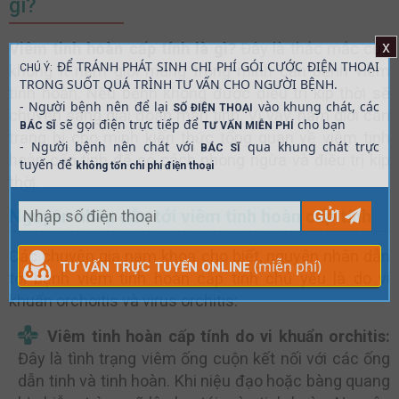
gì?
x
Viêm tinh hoàn cấp tính là gì?
Đây là thắc mắc của
ĐỂ TRÁNH PHÁT SINH CHI PHÍ GÓI CƯỚC ĐIỆN THOẠI
không ít nam giới mang trong mình căn bệnh viêm
CHÚ Ý:
TRONG SUỐT QUÁ TRÌNH TƯ VẤN CHO NGƯỜI BỆNH.
tinh hoàn. Nếu bệnh không được điều trị kịp thời sẽ
- Người bệnh nên để lại
vào khung chát, các
SỐ ĐIỆN THOẠI
chuyển sang giai đoạn mãn tính. Vì vậy, nam giới cần
sẽ gọi điện trực tiếp để
cho bạn
BÁC SĨ
TƯ VẤN MIỄN PHÍ
trang bị cho mình kiến thức tổng quan về viêm tinh
- Người bệnh nên chát với
qua khung chát trực
BÁC SĨ
hoàn cấp tính để có cách phòng ngừa và điều trị kịp
tuyến để
không tốn chi phí điện thoại
thời.
Nguyên nhân dẫn tới viêm tinh hoàn cấp tính
GỬI
Các chuyên gia nam khoa cho biết, nguyên nhân dẫn
(miễn phí)
TƯ VẤN TRỰC TUYẾN ONLINE
tới bệnh viêm tinh hoàn cấp tính chủ yếu là do vi
khuẩn orchoitis và virus orchitis:
Viêm tinh hoàn cấp tính do vi khuẩn orchitis:
Đây là tình trạng viêm ống cuộn kết nối với các ống
dẫn tinh và tinh hoàn. Khi niệu đạo hoặc bàng quang