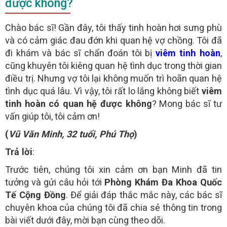
được không?
Chào bác sĩ! Gần đây, tôi thấy tinh hoàn hơi sưng phù
và có cảm giác đau đớn khi quan hệ vợ chồng. Tôi đã
x
ĐỂ TRÁNH PHÁT SINH CHI PHÍ GÓI CƯỚC ĐIỆN THOẠI
đi khám và bác sĩ chẩn đoán tôi bị
viêm tinh hoàn
,
CHÚ Ý:
TRONG SUỐT QUÁ TRÌNH TƯ VẤN CHO NGƯỜI BỆNH.
cũng khuyên tôi kiêng quan hệ tình dục trong thời gian
- Người bệnh nên để lại
vào khung chát, các
SỐ ĐIỆN THOẠI
điều trị. Nhưng vợ tôi lại không muốn trì hoãn quan hệ
sẽ gọi điện trực tiếp để
cho bạn
BÁC SĨ
TƯ VẤN MIỄN PHÍ
tình dục quá lâu. Vì vậy, tôi rất lo lắng không biết
viêm
- Người bệnh nên chát với
qua khung chát trực
BÁC SĨ
tinh hoàn có quan hệ được không
? Mong bác sĩ tư
tuyến để
không tốn chi phí điện thoại
vấn giúp tôi, tôi cảm ơn!
(
Vũ Văn Minh, 32 tuổi, Phú Thọ
)
GỬI
Trả lời
:
(miễn phí)
TƯ VẤN TRỰC TUYẾN ONLINE
Trước tiên, chúng tôi xin cảm ơn bạn Minh đã tin
tưởng và gửi câu hỏi tới
Phòng Khám Đa Khoa Quốc
Tế Cộng Đồng
. Để giải đáp thắc mắc này, các bác sĩ
chuyên khoa của chúng tôi đã chia sẻ thông tin trong
bài viết dưới đây, mời bạn cùng theo dõi.