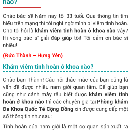
nào?
- Người bệnh nên chát với
qua khung chát trực
BÁC SĨ
tuyến để
không tốn chi phí điện thoại
Chào bác sĩ! Năm nay tôi 33 tuổi. Qua thông tin tìm
hiểu trên mạng thì tôi nghi ngờ mình bị viêm tinh hoàn.
GỬI
Cho tôi hỏi là
khám viêm tinh hoàn ở khoa nào
vậy?
Hi vọng bác sĩ giải đáp giúp tôi! Tôi cảm ơn bác sĩ
(miễn phí)
TƯ VẤN TRỰC TUYẾN ONLINE
nhiều!
(Đức Thành – Hưng Yên)
Khám viêm tinh hoàn ở khoa nào?
Chào bạn Thành! Câu hỏi thắc mắc của bạn cũng là
vấn đề được nhiều nam giới quan tâm. Để giúp bạn
cũng như cánh mày râu biết được
khám viêm tinh
hoàn ở khoa nào
thì các chuyên gia tại
Phòng khám
Đa Khoa Quốc Tế Cộng Đồng
xin được cung cấp một
số thông tin như sau:
Tinh hoàn của nam giới là một cơ quan sản xuất ra