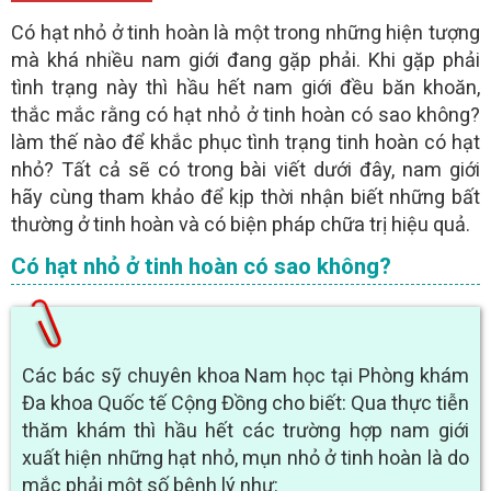
- Người bệnh nên chát với
qua khung chát trực
BÁC SĨ
Có hạt nhỏ ở tinh hoàn là một trong những hiện tượng
tuyến để
không tốn chi phí điện thoại
mà khá nhiều nam giới đang gặp phải. Khi gặp phải
tình trạng này thì hầu hết nam giới đều băn khoăn,
GỬI
thắc mắc rằng có hạt nhỏ ở tinh hoàn có sao không?
làm thế nào để khắc phục tình trạng tinh hoàn có hạt
(miễn phí)
nhỏ? Tất cả sẽ có trong bài viết dưới đây, nam giới
TƯ VẤN TRỰC TUYẾN ONLINE
hãy cùng tham khảo để kịp thời nhận biết những bất
thường ở tinh hoàn và có biện pháp chữa trị hiệu quả.
Có hạt nhỏ ở tinh hoàn có sao không?
Các bác sỹ chuyên khoa Nam học tại Phòng khám
Đa khoa Quốc tế Cộng Đồng cho biết: Qua thực tiễn
thăm khám thì hầu hết các trường hợp nam giới
xuất hiện những hạt nhỏ, mụn nhỏ ở tinh hoàn là do
mắc phải một số bệnh lý như: