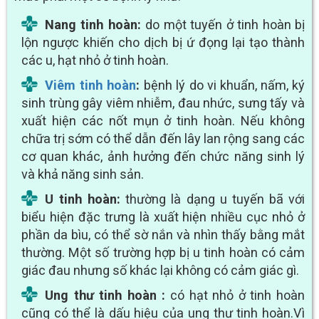
Nang tinh hoàn:
do một tuyến ở tinh hoàn bị
lộn ngược khiến cho dịch bị ứ đọng lại tạo thành
các u, hạt nhỏ ở tinh hoàn.
Viêm tinh hoàn
:
bệnh lý do vi khuẩn, nấm, ký
sinh trùng gây viêm nhiễm, đau nhức, sưng tấy và
xuất hiện các nốt mụn ở tinh hoàn. Nếu không
chữa trị sớm có thể dẫn đến lây lan rộng sang các
cơ quan khác, ảnh hưởng đến chức năng sinh lý
và khả năng sinh sản.
U tinh hoàn:
thường là dạng u tuyến bã với
biểu hiện đặc trưng là xuất hiện nhiều cục nhỏ ở
phần da bìu, có thể sờ nắn và nhìn thấy bằng mắt
thường. Một số trường hợp bị u tinh hoàn có cảm
giác đau nhưng số khác lại không có cảm giác gì.
Ung thư tinh hoàn :
có hạt nhỏ ở tinh hoàn
cũng có thể là dấu hiệu của ung thư tinh hoàn.Vì