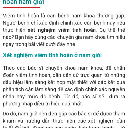
hoàn nam giới
BÁC SĨ
TƯ VẤN MIỄN PHÍ
- Người bệnh nên chát với
qua khung chát trực
BÁC SĨ
tuyến để
không tốn chi phí điện thoại
Viêm tinh hoàn là căn bệnh nam khoa thường gặp.
Người bệnh chỉ xác định chính xác căn bệnh này nếu
GỬI
thực hiện
xét nghiệm viêm tinh hoàn
. Cụ thể thế
nào? Bạn hãy cùng các chuyên gia nam khoa tìm hiểu
ngay trong bài viết dưới đây nhé!
(miễn phí)
TƯ VẤN TRỰC TUYẾN ONLINE
Xét nghiệm viêm tinh hoàn ở nam giới
Theo các bác sĩ chuyên khoa nam khoa, để chẩn
đoán viêm tinh hoàn, cần căn cứ trực quan từ những
dấu hiệu lâm sàng kết hợp mật thiết với các kết quả
phân tích cận lâm sàng để xác định chính xác nguyên
nhân hay mức độ bệnh. Từ đó, bác sĩ sẽ đưa ra
phương pháp điều trị hiệu quả nhất.
Do đó, nam giới nên đến gặp các bác sĩ để được thăm
khám và hướng dẫn thực hiện các xét nghiệm cần
thiết để biết được nguyên nhân, tình trạng bệnh… từ