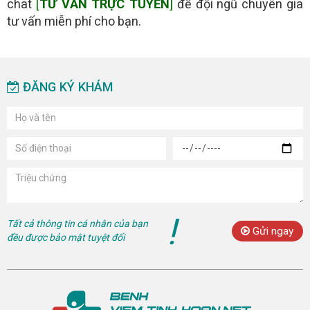
chat
[
TƯ VẤN TRỰC TUYẾN
]
để đội ngũ chuyên gia
tư vấn miễn phí cho bạn.
ĐĂNG KÝ KHÁM
!
Tất cả thông tin cá nhân của bạn
Gửi ngay
đều được bảo mật tuyệt đối