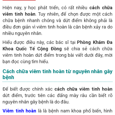
- Người bệnh nên chát với
qua khung chát trực
BÁC SĨ
Hiện nay, y học phát triển, có rất nhiều
cách chữa
tuyến để
không tốn chi phí điện thoại
viêm tinh hoàn
. Tuy nhiên, để chọn được một cách
chữa bệnh nhanh chóng và dứt điểm không phải là
GỬI
điều đơn giản vì viêm tinh hoàn là căn bệnh xảy ra do
nhiều nguyên nhân.
(miễn phí)
TƯ VẤN TRỰC TUYẾN ONLINE
Hiểu được điều này, các bác sĩ tại
Phòng Khám Đa
Khoa Quốc Tế Cộng Đồng
sẽ chia sẻ cách chữa
viêm tinh hoàn dứt điểm trong bài viết dưới đây, mời
bạn đọc cùng tìm hiểu.
Cách chữa viêm tinh hoàn từ nguyên nhân gây
bệnh
Để biết được chính xác
cách chữa viêm tinh hoàn
dứt điểm, trước tiên các đấng mày râu cần biết rõ
nguyên nhân gây bệnh là do đâu.
Viêm tinh hoàn
là là bệnh nam khoa phổ biến, hình