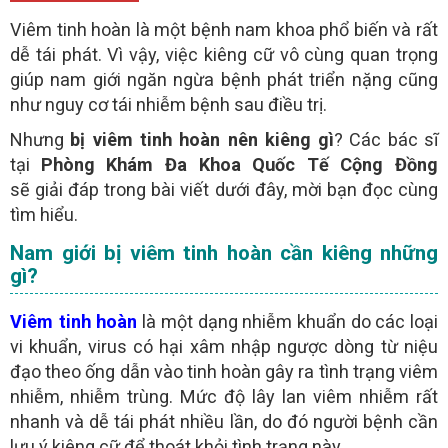
- Người bệnh nên chát với
qua khung chát trực
BÁC SĨ
tuyến để
Viêm tinh hoàn là một bệnh nam khoa phổ biến và rất
không tốn chi phí điện thoại
dễ tái phát. Vì vậy, việc kiêng cữ vô cùng quan trọng
giúp nam giới ngăn ngừa bệnh phát triển nặng cũng
GỬI
như nguy cơ tái nhiễm bệnh sau điều trị.
Nhưng
bị viêm tinh hoàn nên kiêng gì
? Các bác sĩ
(miễn phí)
TƯ VẤN TRỰC TUYẾN ONLINE
tại
Phòng Khám Đa Khoa Quốc Tế Cộng Đồng
sẽ giải đáp trong bài viết dưới đây, mời bạn đọc cùng
tìm hiểu.
Nam giới bị viêm tinh hoàn cần kiêng những
gì?
Viêm tinh hoàn
là một dạng nhiễm khuẩn do các loại
vi khuẩn, virus có hại xâm nhập ngược dòng từ niệu
đạo theo ống dẫn vào tinh hoàn gây ra tình trạng viêm
nhiễm, nhiễm trùng. Mức độ lây lan viêm nhiễm rất
nhanh và dễ tái phát nhiều lần, do đó người bệnh cần
lưu ý kiêng cữ để thoát khỏi tình trạng này.