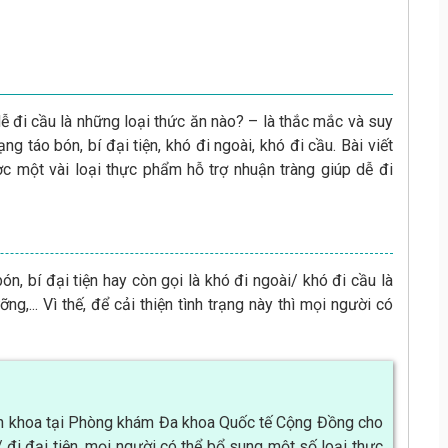
ễ đi cầu là những loại thức ăn nào? – là thắc mắc và suy
ng táo bón, bí đại tiện, khó đi ngoài, khó đi cầu. Bài viết
c một vài loại thực phẩm hỗ trợ nhuận tràng giúp dễ đi
n, bí đại tiện hay còn gọi là khó đi ngoài/ khó đi cầu là
g,... Vì thế, để cải thiện tình trạng này thì mọi người có
ên khoa tại Phòng khám Đa khoa Quốc tế Cộng Đồng cho
u/ đi đại tiện, mọi người có thể bổ sung một số loại thực