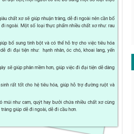
iàu chất xơ sẽ giúp nhuận tràng, dễ đi ngoài nên cần bổ
 đi ngoài. Một số loại thực phẩm nhiều chất xơ như: rau
úp bổ sung tinh bột và có thể hỗ trợ cho việc tiêu hóa
dễ đi đại tiện như: hạnh nhân, óc chó, khoai lang, yến
gày sẽ giúp phân mềm hơn, giúp việc đi đại tiện dễ dàng
inh rất tốt cho hệ tiêu hóa, giúp hỗ trợ đường ruột và
y có múi như cam, quýt hay bưởi chứa nhiều chất xơ cùng
ràng giúp dễ đi ngoài, dễ đi cầu hơn.