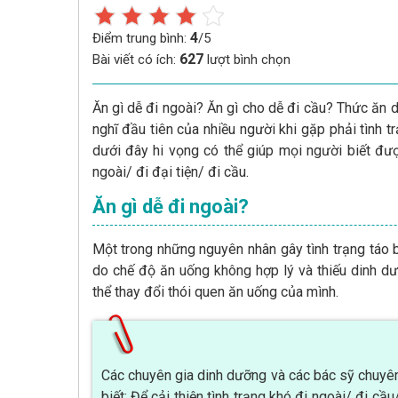
4
Điểm trung bình:
/5
627
Bài viết có ích:
lượt bình chọn
Ăn gì dễ đi ngoài? Ăn gì cho dễ đi cầu? Thức ăn d
nghĩ đầu tiên của nhiều người khi gặp phải tình trạ
dưới đây hi vọng có thể giúp mọi người biết đượ
ngoài/ đi đại tiện/ đi cầu.
Ăn gì dễ đi ngoài?
Một trong những nguyên nhân gây tình trạng táo bó
do chế độ ăn uống không hợp lý và thiếu dinh dưỡn
thể thay đổi thói quen ăn uống của mình.
Các chuyên gia dinh dưỡng và các bác sỹ chuy
biết: Để cải thiện tình trạng khó đi ngoài/ đi cầ