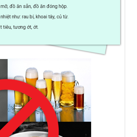
u mỡ, đồ ăn sẵn, đồ ăn đóng hộp.
iệt như: rau bí, khoai tây, củ từ.
tiêu, tương ớt, ớt.